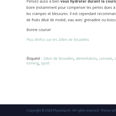
Pensez aussi à bien
vous hydrater durant la cour
boire (notamment pour compenser les pertes dues à la
les crampes et blessures. Il est cependant recommand
de fruits dilué de moitié, eau avec grenadine ou bois
Bonne course!
Plus d’infos sur les 20km de Bruxelles
Étiqueté :
20km de Bruxelles
,
alimentation
,
conseils
,
running
,
sport
Copyright © 2026
PhysioSport
. All rights reserved. Theme
Suf