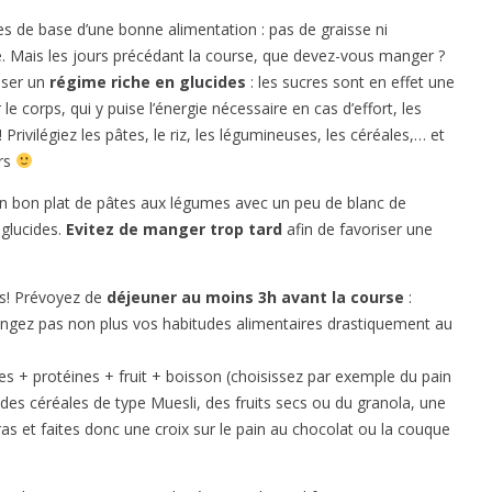
s de base d’une bonne alimentation : pas de graisse ni
te. Mais les jours précédant la course, que devez-vous manger ?
iser un
régime riche en glucides
: les sucres sont en effet une
e corps, qui y puise l’énergie nécessaire en cas d’effort, les
rivilégiez les pâtes, le riz, les légumineuses, les céréales,… et
urs
 Un bon plat de pâtes aux légumes avec un peu de blanc de
 glucides.
Evitez de manger trop tard
afin de favoriser une
és! Prévoyez de
déjeuner au moins 3h avant la course
:
angez pas non plus vos habitudes alimentaires drastiquement au
ides + protéines + fruit + boisson (choisissez par exemple du pain
des céréales de type Muesli, des fruits secs ou du granola, une
as et faites donc une croix sur le pain au chocolat ou la couque