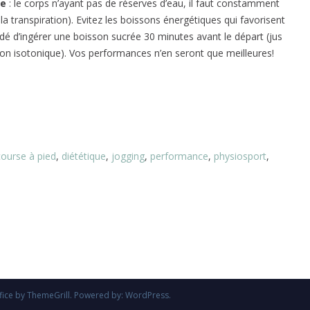
se
: le corps n’ayant pas de réserves d’eau, il faut constamment
 transpiration). Evitez les boissons énergétiques qui favorisent
é d’ingérer une boisson sucrée 30 minutes avant le départ (jus
son isotonique). Vos performances n’en seront que meilleures!
course à pied
,
diététique
,
jogging
,
performance
,
physiosport
,
fice
by ThemeGrill. Powered by:
WordPress
.