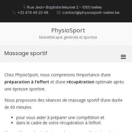
Aller
au
Rue Jean-Baptiste Meunier 2 - 1050 Ixelles
contenu
+32 479 49 20 48
contact@physiosport-ixelles.be
PhysioSport
kinésithérapie générale et sportive
Massage sportif
Men
prin
pou
Chez PhysioSport, nous comprenons l’importance d’une
mobi
préparation à l’effort
et d’une
récupération
optimale après
une épreuve sportive.
Nous proposons des séances de massage sportif d’une durée
de 60 minutes
pour vous aider à préparer une compétition et
dans le cadre de votre récupération à l’effort.