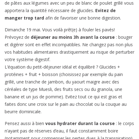
de pâtes aux légumes avec un peu de blanc de poulet grillé vous
apportera la quantité nécessaire de glucides.
Evitez de
manger trop tard
afin de favoriser une bonne digestion.
Dimanche 19 mai. Vous voilà prêt(e) à fouler les pavés!
Prévoyez de
déjeuner au moins 3h avant la course
: bouger
et digérer sont en effet incompatibles. Ne changez pas non plus
vos habitudes alimentaires drastiquement au risque de perturber
votre système digestif.
L’équation du petit-déjeuner idéal et équilibré ? Glucides +
protéines + fruit + boisson (choisissez par exemple du pain
grillé, une tranche de jambon, du yaourt maigre avec des
céréales de type Muesli, des fruits secs ou du granola, une
banane et un jus de pomme). Evitez tout ce qui est gras et
faites donc une croix sur le pain au chocolat ou la couque au
beurre dominicale.
Pensez aussi à bien
vous hydrater durant la course
: le corps
n’ayant pas de réserves d’eau, il faut constamment boire
(notamment pour compenser les pertes dues à la transpiration).