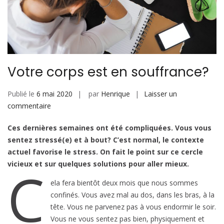
Votre corps est en souffrance?
Publié le
6 mai 2020
par
Henrique
Laisser un
sur
commentaire
Votre
Ces dernières semaines ont été compliquées. Vous vous
corps
sentez stressé(e) et à bout? C’est normal, le contexte
est
actuel favorise le stress.
On fait le point sur ce cercle
en
vicieux et sur quelques solutions pour aller mieux.
C
souffrance?
ela fera bientôt deux mois que nous sommes
confinés. Vous avez mal au dos, dans les bras, à la
tête. Vous ne parvenez pas à vous endormir le soir.
Vous ne vous sentez pas bien, physiquement et