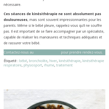
nécessaire.
Ces séances de kinésithérapie ne sont absolument pas
douloureuses
, mais sont souvent impressionnantes pour les
parents. Même si le bébé pleure, rappelez-vous qu’il ne souffre
pas. Il est important de se faire accompagner par un spécialiste,
capable de réaliser les manœuvres et techniques adéquates et
de rassurer votre bébé.
Contactez-nous au
+32 479 492048
pour prendre rendez-vous.
Étiqueté :
bébé
,
bronchiolite
,
hiver
,
kinésithérapie
,
kinésithérapie
respiratoire
,
physiosport
,
rhume
,
traitement