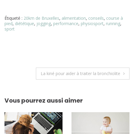
Étiqueté :
20km de Bruxelles
,
alimentation
,
conseils
,
course à
pied
,
diététique
,
jogging
,
performance
,
physiosport
,
running
,
sport
Navigation
La kiné pour aider à traiter la bronchiolite
de
l’article
Vous pourrez aussi aimer