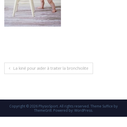
Navigation
La kiné pour aider à traiter la bronchiolite
de
l’article
Copyright © 2026
PhysioSport
. All rights reserved. Theme
Suffice
by
ThemeGrill. Powered by:
WordPress
.