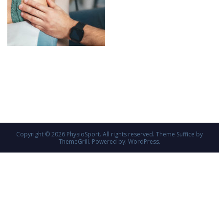
Copyright © 2026
PhysioSport
. All rights reserved. Theme
Suffice
by
ThemeGrill. Powered by:
WordPress
.